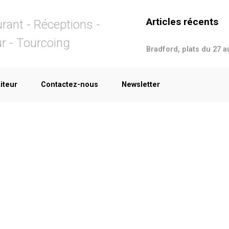
Articles récents
rant - Réceptions -
ur - Tourcoing
Bradford, plats du 27 a
iteur
Contactez-nous
Newsletter